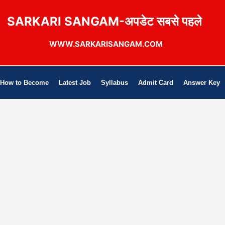
SARKARI SANGAM-अपडेट सबसे पहले
WWW.SARKARISANGAM.COM
How to Become
Latest Job
Syllabus
Admit Card
Answer Key