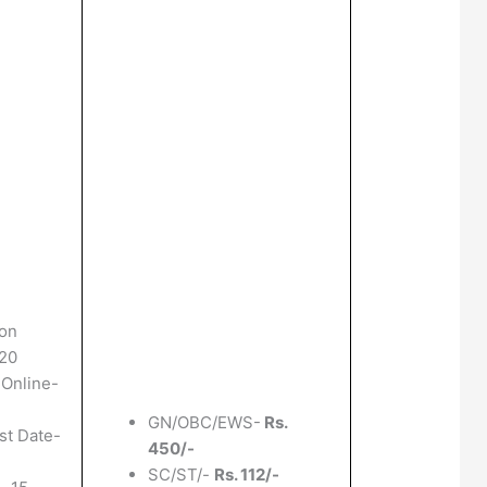
ion
020
 Online-
GN/OBC/EWS-
Rs.
st Date-
450/-
SC/ST/-
Rs. 112/-