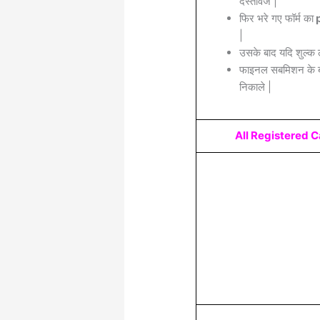
दस्तावेज |
फिर भरे गए फॉर्म का
p
|
उसके बाद यदि शुल्क 
फाइनल सबमिशन के बा
निकाले |
All Registered 