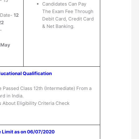
- 15
Candidates Can Pay
The Exam Fee Through
 Date-
12
Debit Card, Credit Card
22
& Net Banking.
-
 May
ucational Qualification
 Passed Class 12th (Intermediate) From a
d in India.
 About Eligibility Criteria Check
 Limit as on 06/07/2020