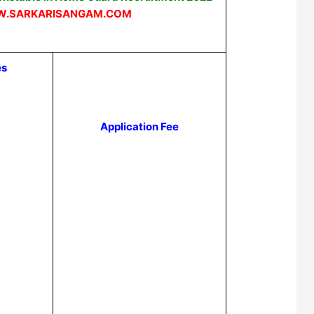
.SARKARISANGAM.COM
es
Application Fee