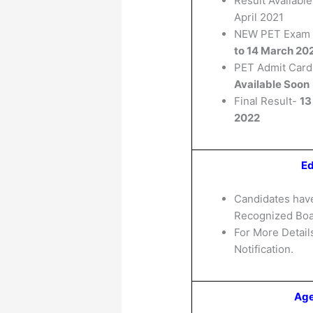
Result Available
April 2021
NEW PET Exam
to 14 March 20
PET Admit Card
Available Soon
Final Result-
13
2022
Ed
Candidates have
Recognized Boar
For More Details
Notification.
Age