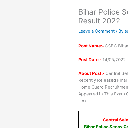
Bihar Police 
Result 2022
Leave a Comment
/ By
s
Post Name:-
CSBC Bihar
Post Date:-
14/05/2022
About Post:-
Central Se
Recently Released Final 
Home Guard Recruitmen
Appeared in This Exam 
Link.
Central Sel
Bihar Police Sepoy 