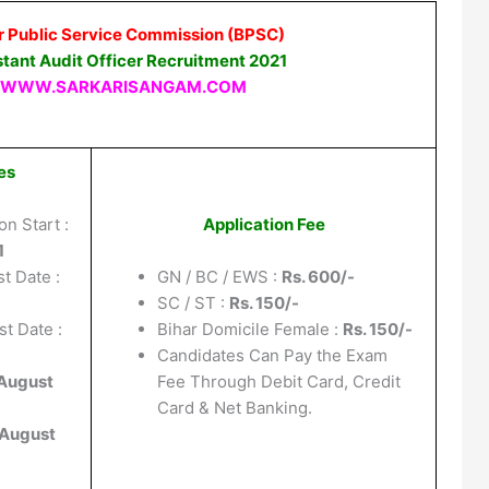
r Public Service Commission (BPSC)
stant Audit Officer Recruitment 2021
WWW.SARKARISANGAM.COM
es
on Start :
Application Fee
1
t Date :
GN / BC / EWS :
Rs. 600/-
SC / ST :
Rs. 150/-
t Date :
Bihar Domicile Female :
Rs. 150/-
Candidates Can Pay the Exam
August
Fee Through Debit Card, Credit
Card & Net Banking.
 August