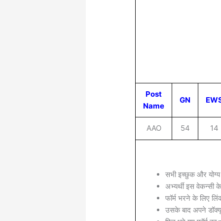
Post
GN
EW
Name
AAO
54
14
सभी इच्छुक और योग्य
अभ्यर्थी इस वेकन्सी 
फॉर्म भरने के लिए लिं
उसके बाद अपने डॉक्यू