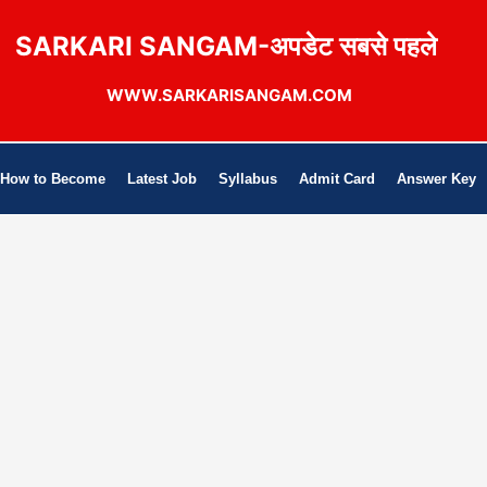
SARKARI SANGAM-अपडेट सबसे पहले
WWW.SARKARISANGAM.COM
How to Become
Latest Job
Syllabus
Admit Card
Answer Key