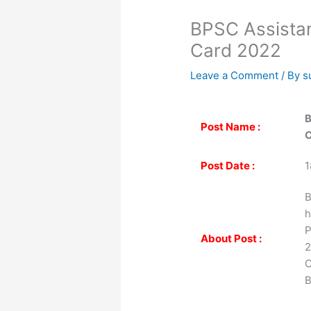
BPSC Assistan
Card 2022
Leave a Comment
/ By
s
B
Post Name :
C
Post Date :
1
B
h
P
About Post :
2
C
B