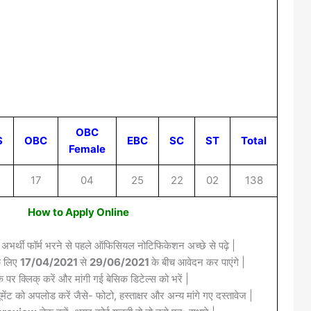
OBC
S
OBC
EBC
SC
ST
Total
Female
17
04
25
22
02
138
How to Apply Online
 अभर्थी फॉर्म भरने से पहले ऑफिसियल नोटिफिकेशन अच्छे से पढ़े |
के लिए
17/04/2021
से
29/06/2021
के बीच आवेदन कर पाएंगे |
क पर क्लिक् करें और मांगी गई बेसिक डिटेल्स को भरें |
मेंट को अपलोड करें जैसे- फोटो, हस्ताक्षर और अन्य मांगे गए दस्तावेज |