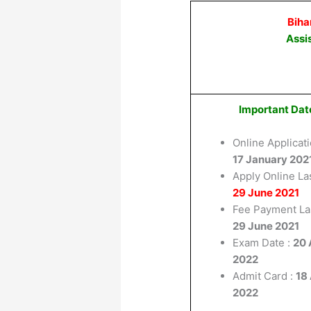
Biha
Assi
Important Dat
Online Applicati
17 January 202
Apply Online Las
29 June 2021
Fee Payment Las
29 June 2021
Exam Date :
20 
2022
Admit Card :
18
2022