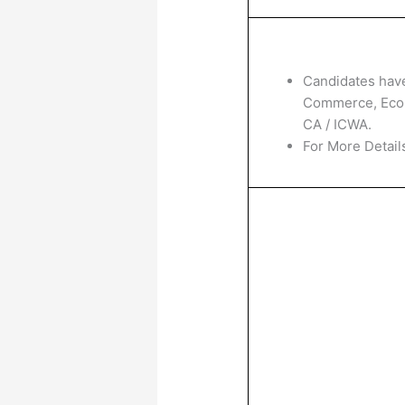
Candidates have
Commerce, Econ
CA / ICWA.
For More Details