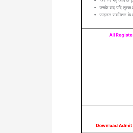
फिर भरे गए फॉर्म का
p
उसके बाद यदि शुल्क 
फाइनल सबमिशन के बा
All Regist
Download Admit