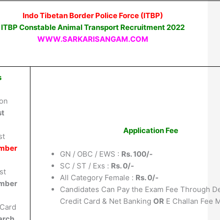
Indo Tibetan Border Police Force (ITBP)
ITBP Constable Animal Transport Recruitment 2022
WWW.SARKARISANGAM.COM
s
ion
st
Application Fee
st
ember
GN / OBC / EWS :
Rs. 100/-
SC / ST / Exs :
Rs. 0/-
st
All Category Female :
Rs. 0/-
ember
Candidates Can Pay the Exam Fee Through De
Credit Card & Net Banking
OR
E Challan Fee 
 Card
arch