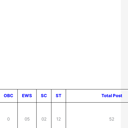
OBC
EWS
SC
ST
Total Post
0
05
02
12
52