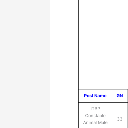
Post Name
GN
ITBP
Constable
33
Animal Male