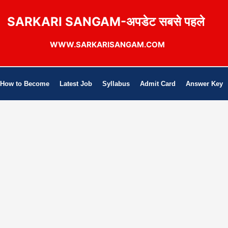
SARKARI SANGAM-अपडेट सबसे पहले
WWW.SARKARISANGAM.COM
How to Become
Latest Job
Syllabus
Admit Card
Answer Key