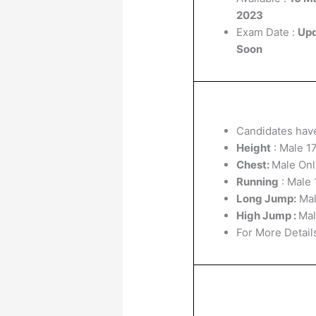
2023
Exam Date :
Up
Soon
Candidates have
Height
: Male 1
Chest:
Male On
Running
: Male 
Long Jump:
Mal
High Jump :
Mal
For More Details