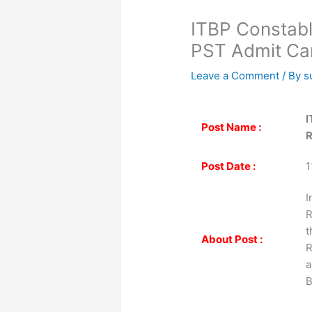
ITBP Constabl
PST Admit Ca
Leave a Comment
/ By
s
I
Post Name :
R
Post Date :
1
I
R
t
About Post :
R
a
B