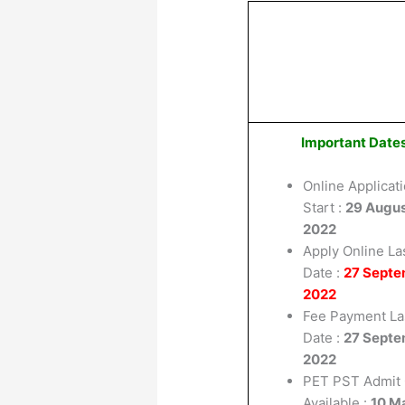
Important Date
Online Applicat
Start :
29 Augu
2022
Apply Online La
Date :
27 Sept
2022
Fee Payment La
Date :
27 Sept
2022
PET PST Admit
Available :
10 M