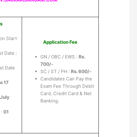
es
on Start
Application Fee
t Date :
GN / OBC / EWS :
Rs.
700/-
st Date
SC / ST / PH :
Rs. 600/-
Candidates Can Pay the
to 17
Exam Fee Through Debit
Card, Credit Card & Net
 July
Banking.
 :
01