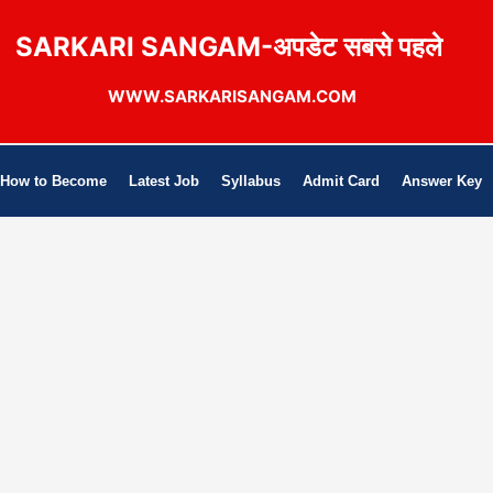
SARKARI SANGAM-अपडेट सबसे पहले
WWW.SARKARISANGAM.COM
How to Become
Latest Job
Syllabus
Admit Card
Answer Key