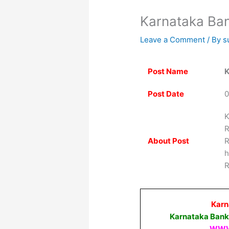
Karnataka Ban
Leave a Comment
/ By
s
Post Name
K
Post Date
0
K
R
About Post
R
h
R
Karn
Karnataka Bank
WWW