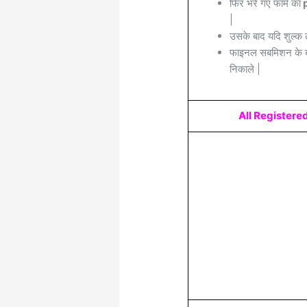
फिर भरे गए फॉर्म का
p
|
उसके बाद यदि शुल्क 
फाइनल सबमिशन के बा
निकाले |
All Register