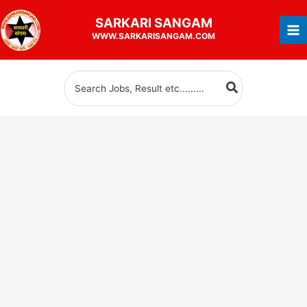
Skip
SARKARI
SANGAM
to
WWW.SARKARISANGAM.COM
content
Search
for: