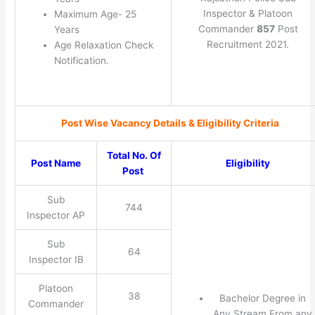
Inspector & Platoon
Maximum Age- 25
Commander
857
Post
Years
Recruitment 2021.
Age Relaxation Check
Notification.
Post Wise Vacancy Details & Eligibility Criteria
Total No. Of
Post Name
Eligibility
Post
Sub
744
Inspector AP
Sub
64
Inspector IB
Platoon
38
Bachelor Degree in
Commander
Any Stream From any