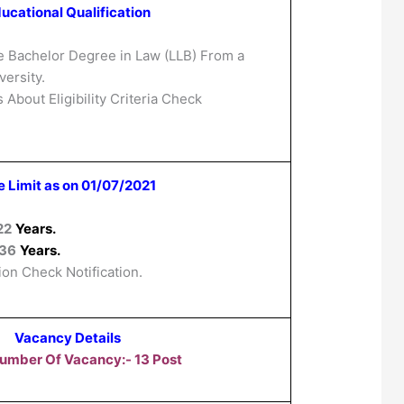
ucational Qualification
 Bachelor Degree in Law (LLB) From a
ersity.
 About Eligibility Criteria Check
 Limit as on 01/07/2021
22
Years.
36
Years.
ion Check Notification.
Vacancy Details
Number Of Vacancy:- 13 Post