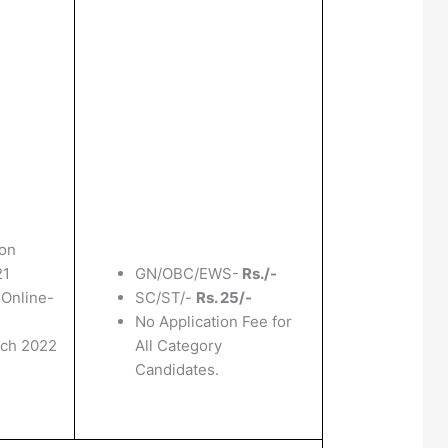
ion
21
GN/OBC/EWS-
Rs./-
 Online-
SC/ST/-
Rs. 25/-
No Application Fee for
rch 2022
All Category
Candidates.