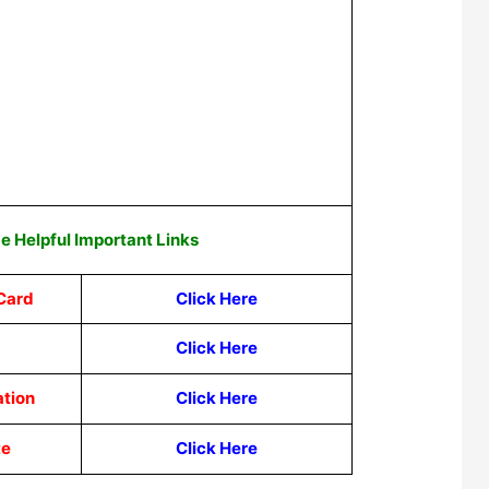
 Helpful Important Links
Card
Click Here
Click Here
ation
Click Here
te
Click Here