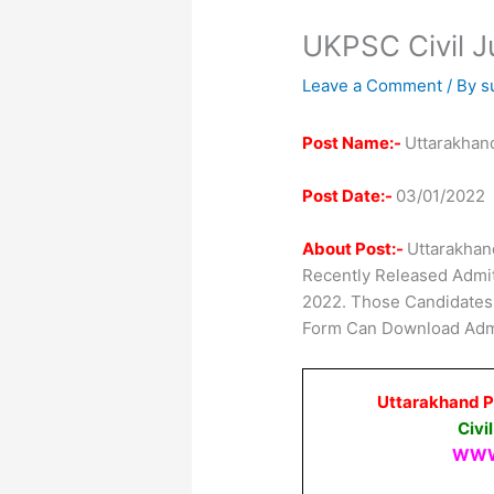
UKPSC Civil 
Leave a Comment
/ By
s
Post Name:-
Uttarakhan
Post Date:-
03/01/2022
About Post:-
Uttarakhan
Recently Released Admit
2022. Those Candidates
Form Can Download Admi
Uttarakhand P
Civi
WWW