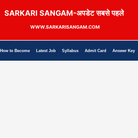
SARKARI SANGAM-अपडेट सबसे पहले
WWW.SARKARISANGAM.COM
How to Become
Latest Job
Syllabus
Admit Card
Answer Key