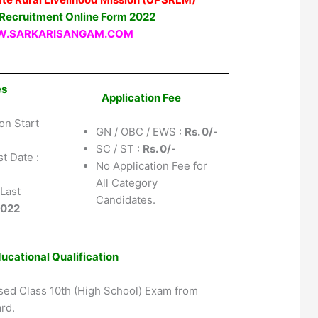
 Recruitment Online Form 2022
.SARKARISANGAM.COM
es
Application Fee
on Start
GN / OBC / EWS :
Rs. 0/-
SC / ST :
Rs. 0/-
t Date :
No Application Fee for
All Category
Last
Candidates.
2022
ucational Qualification
sed Class 10th (High School) Exam from
rd.