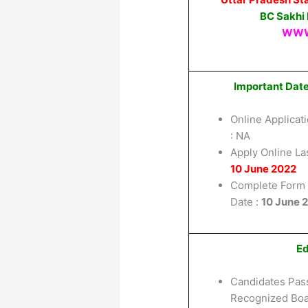
BC Sakhi
WWW
Important Dat
Online Applicati
: NA
Apply Online Las
10 June 2022
Complete Form 
Date :
10 June 
Ed
Candidates Pas
Recognized Boa