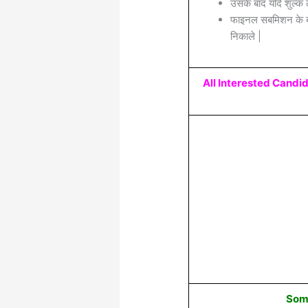
उसके बाद यदि शुल्क 
फाइनल सबमिशन के बा
निकाले |
All Interested Candid
Some