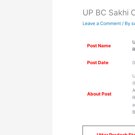
UP BC Sakhi 
Leave a Comment
/ By
s
U
Post Name
R
Post Date
0
U
(
A
About Post
R
a
B
Uttar Pradesh St