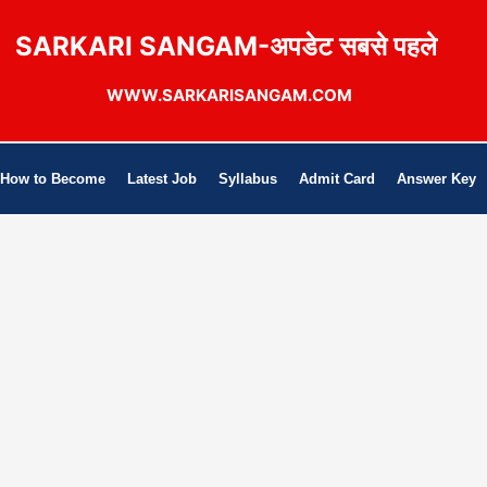
SARKARI SANGAM-अपडेट सबसे पहले
WWW.SARKARISANGAM.COM
How to Become
Latest Job
Syllabus
Admit Card
Answer Key