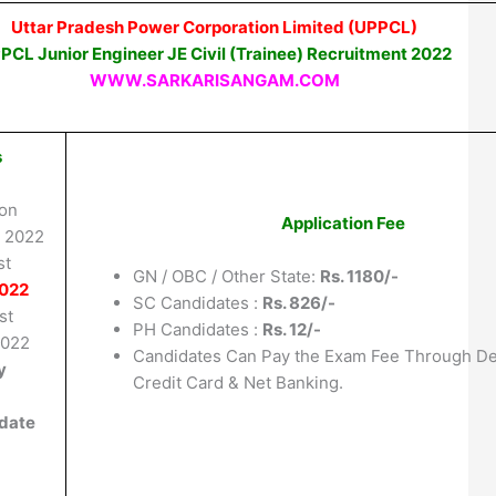
Uttar Pradesh Power Corporation Limited (UPPCL)
PCL Junior Engineer JE Civil (Trainee) Recruitment 2022
WWW.SARKARISANGAM.COM
s
ion
Application Fee
h 2022
st
GN / OBC / Other State:
Rs. 1180/-
2022
SC Candidates :
Rs. 826/-
st
PH Candidates :
Rs. 12/-
2022
Candidates Can Pay the Exam Fee Through De
y
Credit Card & Net Banking.
date