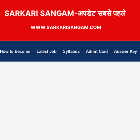
SARKARI SANGAM-अपडेट सबसे पहले
WWW.SARKARISANGAM.COM
How to Become
Latest Job
Syllabus
Admit Card
Answer Key