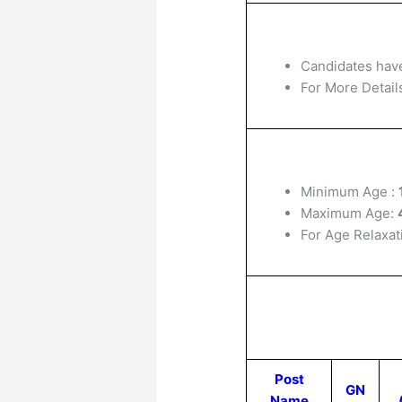
Candidates have
For More Details
Minimum Age :
Maximum Age:
For Age Relaxat
Post
GN
Name