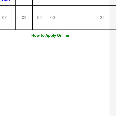
07
02
06
00
25
How to Apply Online