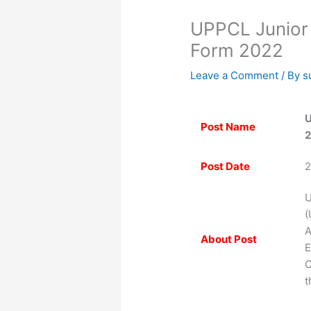
UPPCL Junior 
Form 2022
Leave a Comment
/ By
s
U
Post Name
Post Date
2
U
(
A
About Post
E
C
t