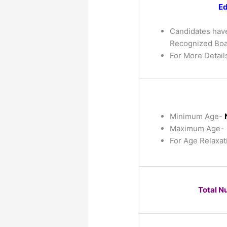
Ed
Candidates hav
Recognized Boar
For More Details
Minimum Age-
Maximum Age-
For Age Relaxat
Total N