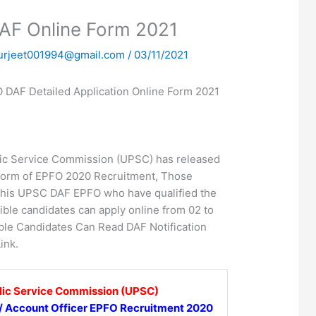
F Online Form 2021
urjeet001994@gmail.com
/
03/11/2021
DAF Detailed Application Online Form 2021
ic Service Commission (UPSC) has released
n form of EPFO 2020 Recruitment, Those
 this UPSC DAF EPFO who have qualified the
gible candidates can apply online from 02 to
ble Candidates Can Read DAF Notification
ink.
lic Service Commission (UPSC)
/ Account Officer EPFO Recruitment 2020