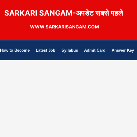
SARKARI SANGAM-अपडेट सबसे पहले
WWW.SARKARISANGAM.COM
How to Become
Latest Job
Syllabus
Admit Card
Answer Key