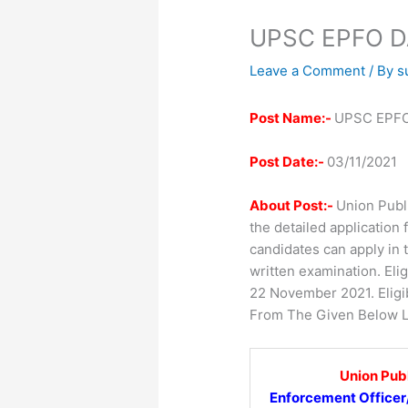
UPSC EPFO DA
Leave a Comment
/ By
s
Post Name:-
UPSC EPFO 
Post Date:-
03/11/2021
About Post:-
Union Publ
the detailed applicatio
candidates can apply in
written examination. Eli
22 November 2021. Eligi
From The Given Below L
Union Pub
Enforcement Officer